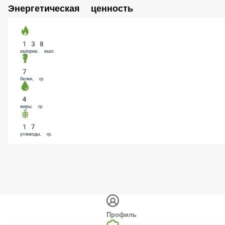
+ Остро (Острый соус)
30 ₽
В корзину
Заменить капусту на листья салата Айсберг
40 ₽
В корзину
Энергетическая ценность
138
калории, ккал.
7
белки, гр.
4
жиры, гр.