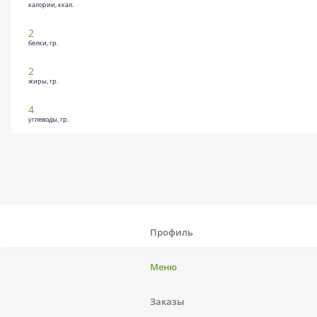
калории, ккал.
2
белки, гр.
2
жиры, гр.
4
углеводы, гр.
Профиль
Меню
Заказы