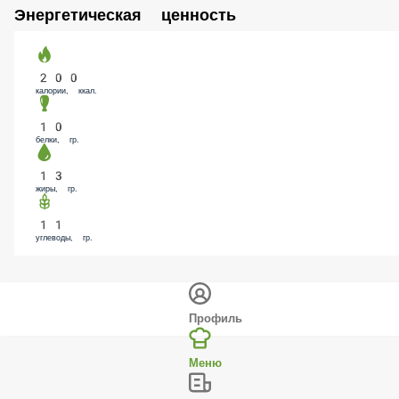
200
калории, ккал.
10
белки, гр.
13
жиры, гр.
11
углеводы, гр.
Профиль
Меню
Заказы