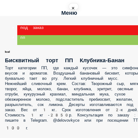
×
Меню
под заказ
пп
Бисквитный торт ПП Клубника-Банан
Торт категории ПП, где каждый кусочек — это симфония вкусов и
ароматов. Воздушный банановый бисквит, который буквально тает
рту. Легкий клубничный мусс. Нежнейший сливочный крем. Состав:
Творожный сыр, мягкий творог, яйца, молоко, банан, клубника,
эритрит, овсяные отруби, кукурузный крахмал, миндальная мука,
сухое обезжиренное молоко, подсластитель пребиосвит, желатин,
разрыхлитель, сок лимона. Десерты изготавливаются под заказ. Вес 
1 кг.. Срок изготовления от 2-х дней. Стоимость 1 кг -2850р.
Консультация по заказу : пишите в Telegram. @delovovkyce или при
посещении ТТ
100 г.
Энергетическая ценность